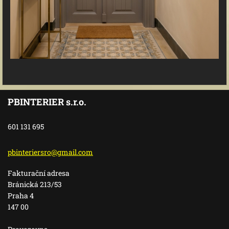
PBINTERIER s.r.o.
601 131 695
pbinteri
ersro@gm
ail.com
Fakturační adresa
Bránická 213/53
Praha 4
147 00