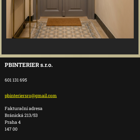
PBINTERIER s.r.o.
601 131 695
pbinteri
ersro@gm
ail.com
Fakturační adresa
Bránická 213/53
Praha 4
147 00